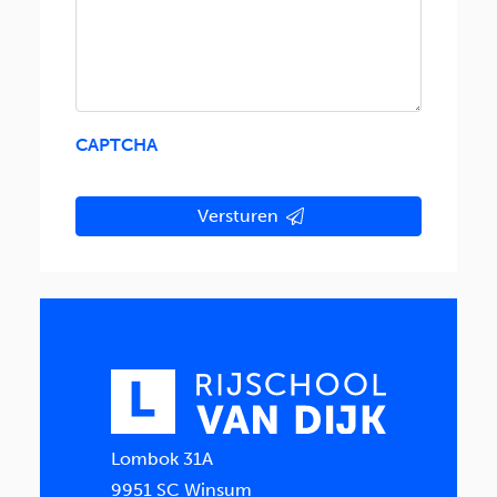
CAPTCHA
Versturen
Alternative:
Lombok 31A
9951 SC Winsum