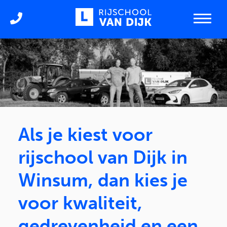
Als je kiest voor
rijschool van Dijk in
Winsum, dan kies je
voor kwaliteit,
gedrevenheid en een