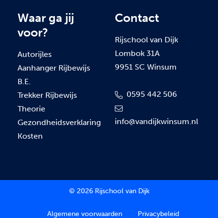
Waar ga jij
Contact
voor?
Rijschool van Dijk
Lombok 31A
Autorijles
9951 SC Winsum
Aanhanger Rijbewijs
B.E.
0595 442 506
Trekker Rijbewijs
Theorie
info@vandijkwinsum.nl
Gezondheidsverklaring
Kosten
© 2026 Rijschool van Dijk
Algemene voorwaarden
Privacybeleid